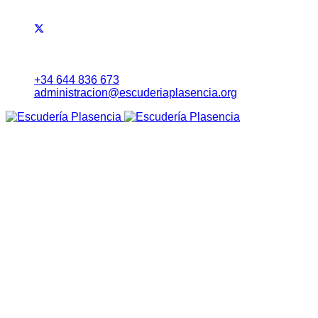
+34 644 836 673
administracion@escuderiaplasencia.org
Inicio
Eventos
RALLYE NORTE DE EXTREMADURA
Noticias
Lista Inscritos
Evolución Carrera
Información a Equipos
Itinerario Horario
Mapa (Earth)
RoadBook
Cartel
Seguridad
Tablón Avisos
Tiempos Online