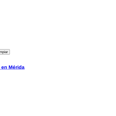
mpiar
 en Mérida
experiencia de navegación. Al continuar navegando, entendemos 