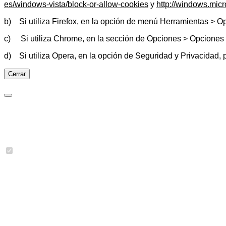
es/windows-vista/block-or-allow-cookies
y
http://windows.mic
b) Si utiliza Firefox, en la opción de menú Herramientas > O
c) Si utiliza Chrome, en la sección de Opciones > Opciones
d) Si utiliza Opera, en la opción de Seguridad y Privacidad, 
Cerrar
Preferencias de cookies
Cookies necesarias
Imprescindibles para las funciones básicas del sitio y no se p
Se han detectado 3 cookies.
jbcookies
(JoomBall!)
Almacena el consentimiento que da el usuario en la web
joomla_user_state
(Joomla!)
Conserva el estado de autenticación del usuario.
joomla_remember_me_*
(Joomla!)