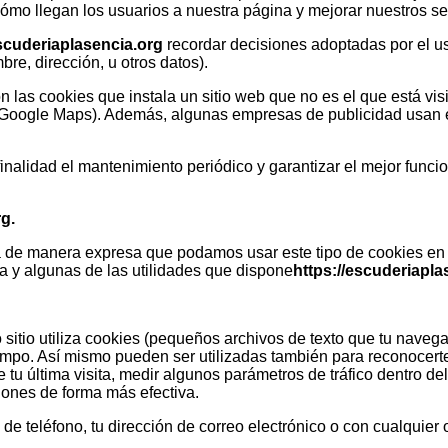
cómo llegan los usuarios a nuestra página y mejorar nuestros se
escuderiaplasencia.org
recordar decisiones adoptadas por el us
re, dirección, u otros datos).
okies que instala un sitio web que no es el que está visita
oogle Maps). Además, algunas empresas de publicidad usan est
d el mantenimiento periódico y garantizar el mejor funcionam
rg
.
a de manera expresa que podamos usar este tipo de cookies en s
 y algunas de las utilidades que dispone
https://escuderiapla
ro sitio utiliza cookies (pequeños archivos de texto que tu nave
mpo. Así mismo pueden ser utilizadas también para reconocerte 
tu última visita, medir algunos parámetros de tráfico dentro del 
iones de forma más efectiva.
e teléfono, tu dirección de correo electrónico o con cualquier