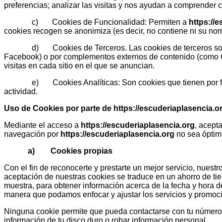
preferencias; analizar las visitas y nos ayudan a comprender 
c) Cookies de Funcionalidad: Permiten a
https://
cookies recogen se anonimiza (es decir, no contiene ni su nomb
d) Cookies de Terceros. Las cookies de terceros son las co
Facebook) o por complementos externos de contenido (como G
visitas en cada sitio en el que se anuncian.
e) Cookies Analíticas: Son cookies que tienen por finalida
actividad.
Uso de Cookies por parte de
https://escuderiaplasencia.o
Mediante el acceso a
https://escuderiaplasencia.org
, acept
navegación por
https://escuderiaplasencia.org
no sea óptima
a) Cookies propias
Con el fin de reconocerte y prestarte un mejor servicio, nuest
aceptación de nuestras cookies se traduce en un ahorro de tie
muestra, para obtener información acerca de la fecha y hora de 
manera que podamos enfocar y ajustar los servicios y promoc
Ninguna cookie permite que pueda contactarse con tu número d
información de tu disco duro o robar información personal.