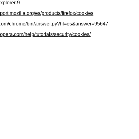
xplorer-9
.
pport.mozilla.org/es/products/firefox/cookies
.
le.com/chrome/bin/answer.py?hl=es&answer=95647
opera.com/help/tutorials/security/cookies/