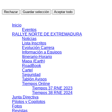
Todavía no se han detectado cookies en esta categoría.
Rechazar
Guardar selección
Aceptar todo
© 2021 J.J.S.L.
Inicio
Eventos
RALLYE NORTE DE EXTREMADURA
Noticias
Lista Inscritos
Evolución Carrera
Información a Equipos
Itinerario-Horario
Mapa (Earth)
RoadBook
Cartel
Seguridad
Tablón Avisos
Tiempos Online
Tiempos 37 RNE 2023
Tiempos 38 RNE 2024
Junta Directiva
Pilotos y Copilotos
Fotos
Revistas