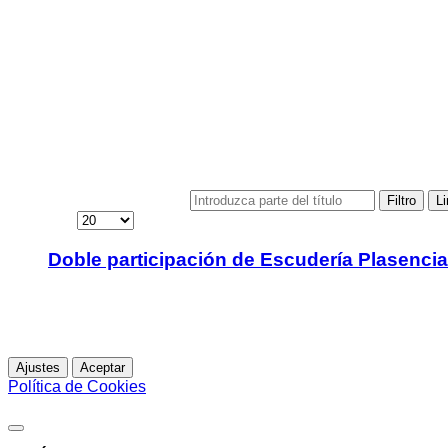
Tiempos 37 RNE 2023
Tiempos 38 RNE 2024
Junta Directiva
Pilotos y Copilotos
Asfalto
Tierra
Slalom
Fotos
Revistas
Contactar
Introduzca parte del título
Filtro
Li
Cantidad
Doble participación de Escudería Plasencia
Esta web utiliza cookies propias para analizar y mejorar tu 
Para más información
Ajustes
Aceptar
Política de Cookies
Política de Cookies