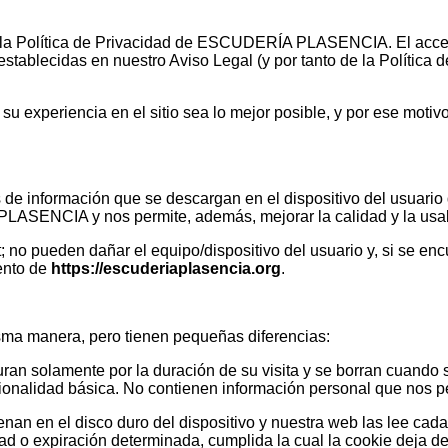
y la Política de Privacidad de ESCUDERÍA PLASENCIA. El acceso 
ablecidas en nuestro Aviso Legal (y por tanto de la Política de
 experiencia en el sitio sea lo mejor posible, y por ese motiv
 información que se descargan en el dispositivo del usuario que
ASENCIA y nos permite, además, mejorar la calidad y la usab
; no pueden dañar el equipo/dispositivo del usuario y, si se en
iento de
https://escuderiaplasencia.org
.
isma manera, pero tienen pequeñas diferencias:
ente por la duración de su visita y se borran cuando se cier
ncionalidad básica. No contienen información personal que nos pe
l disco duro del dispositivo y nuestra web las lee cada ve
d o expiración determinada, cumplida la cual la cookie deja de 