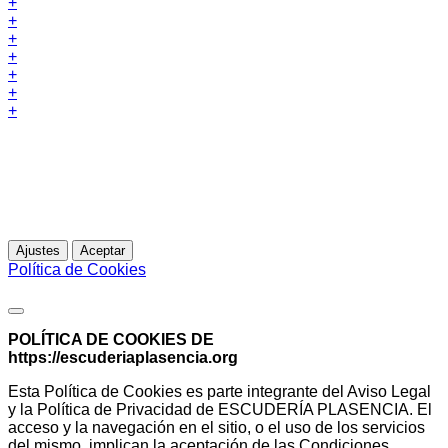
+
+
+
+
+
+
+
Esta web utiliza cookies propias para analizar y mejorar tu
experiencia de navegación. Al continuar navegando,
entendemos que acepta su uso.
Para más información
Ajustes
Aceptar
Política de Cookies
Política de Cookies
POLÍTICA DE COOKIES DE
https://escuderiaplasencia.org
Esta Política de Cookies es parte integrante del Aviso Legal
y la Política de Privacidad de ESCUDERÍA PLASENCIA. El
acceso y la navegación en el sitio, o el uso de los servicios
del mismo, implican la aceptación de las Condiciones