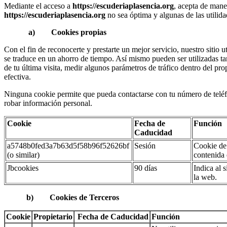
Mediante el acceso a
https://escuderiaplasencia.org
, acepta de mane
https://escuderiaplasencia.org
no sea óptima y algunas de las utilid
a) Cookies propias
Con el fin de reconocerte y prestarte un mejor servicio, nuestro sitio
se traduce en un ahorro de tiempo. Así mismo pueden ser utilizadas tam
de tu última visita, medir algunos parámetros de tráfico dentro del pr
efectiva.
Ninguna cookie permite que pueda contactarse con tu número de teléfo
robar información personal.
Cookie
Fecha de
Función
Caducidad
a5748b0fed3a7b63d5f58b96f52626bf
Sesión
Cookie de 
(o similar)
contenida 
Jbcookies
90 días
Indica al 
la web.
b) Cookies de Terceros
Cookie
Propietario
Fecha de Caducidad
Función