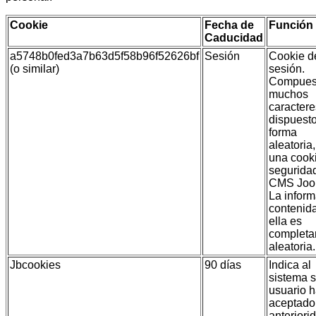
Cookie
Fecha de
Función
Caducidad
a5748b0fed3a7b63d5f58b96f52626bf
Sesión
Cookie d
(o similar)
sesión.
Compues
muchos
caractere
dispuest
forma
aleatoria,
una cook
segurida
CMS Joo
La infor
contenid
ella es
complet
aleatoria.
Jbcookies
90 días
Indica al
sistema s
usuario 
aceptado
anteriori