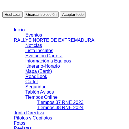
Todavía no se han detectado cookies en esta categoría.
Rechazar
Guardar selección
Aceptar todo
© 2021 J.J.S.L.
Inicio
Eventos
RALLYE NORTE DE EXTREMADURA
Noticias
Lista Inscritos
Evolución Carrera
Información a Equipos
Itinerario-Horario
Mapa (Earth)
RoadBook
Cartel
Seguridad
Tablón Avisos
Tiempos Online
Tiempos 37 RNE 2023
Tiempos 38 RNE 2024
Junta Directiva
Pilotos y Copilotos
Fotos
Revistas