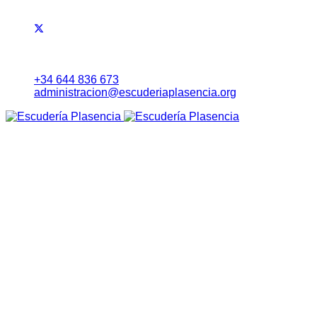
+34 644 836 673
administracion@escuderiaplasencia.org
Inicio
Eventos
RALLYE NORTE DE EXTREMADURA
Noticias
Lista Inscritos
Evolución Carrera
Información a Equipos
Itinerario Horario
Mapa (Earth)
RoadBook
Cartel
Seguridad
Tablón Avisos
Tiempos Online