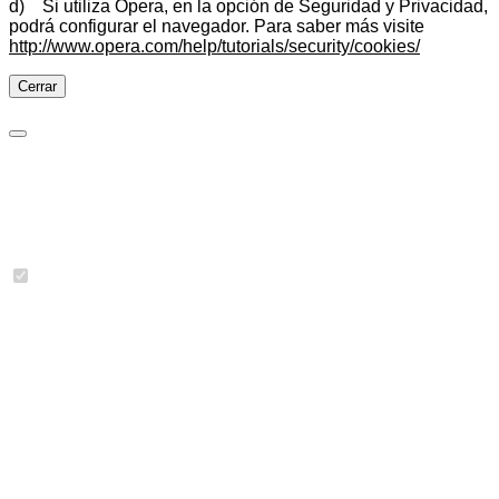
d) Si utiliza Opera, en la opción de Seguridad y Privacidad,
podrá configurar el navegador. Para saber más visite
http://www.opera.com/help/tutorials/security/cookies/
Cerrar
Preferencias de cookies
Cookies necesarias
Imprescindibles para las funciones básicas del sitio y no se
pueden desactivar.
Se han detectado 3 cookies.
jbcookies
(JoomBall!)
Almacena el consentimiento que da el usuario en la
web.
joomla_user_state
(Joomla!)
Conserva el estado de autenticación del usuario.
joomla_remember_me_*
(Joomla!)
Mantiene la sesión recordada para el usuario
autenticado.