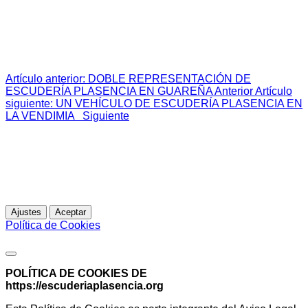
Clasificación:
https://www.fotomotor.es/competicion/2026/clasificacion/
Artículo anterior: DOBLE REPRESENTACIÓN DE
ESCUDERÍA PLASENCIA EN GUAREÑA
Anterior
Artículo
siguiente: UN VEHÍCULO DE ESCUDERÍA PLASENCIA EN
LA VENDIMIA
Siguiente
Esta web utiliza cookies propias para analizar y mejorar tu
experiencia de navegación. Al continuar navegando,
entendemos que acepta su uso.
Para más información
Ajustes
Aceptar
Política de Cookies
Política de Cookies
POLÍTICA DE COOKIES DE
https://escuderiaplasencia.org