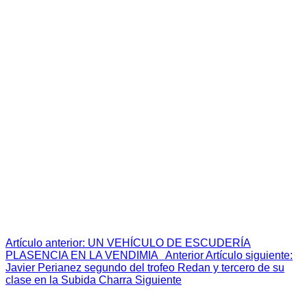
Jarama.
En la primera manga, Conejero marcaba un tiempo de
21:15.676 minutos en dar nueve vueltas al circuito con una
velocidad media de 97,7 km/h. La joven promesa mejoraba
ostensiblemente su rendimiento en la segunda carrera, en la
que empleaba 21:06.735 minutos en completar nueve giros
al circuito con una velocidad media de 98,4 km/h, que le
reportaban la séptima posición de su categoría.
“Estoy bastante satisfecho, en esta ocasión había pilotos con
mucha más experiencia en la copa Kobe y me ha costado
rodar en los tiempos de cabeza. Aunque con el paso del
tiempo nos hemos acercado y podido disfrutar más, además
de aprender mucho”
relataba un entusiasmado Javier que
confirmaba que “
nos vamos muy contentos para casa, tras
esta segunda experiencia en el nacional, en la que a pesar
de algunos lances de competición hemos conseguido
remontar”.
Artículo anterior: UN VEHÍCULO DE ESCUDERÍA
PLASENCIA EN LA VENDIMIA
Anterior
Artículo siguiente:
Javier Perianez segundo del trofeo Redan y tercero de su
clase en la Subida Charra
Siguiente
Esta web utiliza cookies propias para analizar y mejorar tu