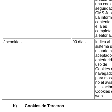
una cook
segurida
CMS Joo
La infor
contenid
ella es
complet
aleatoria.
Jbcookies
90 días
Indica al
sistema s
usuario 
aceptado
anteriori
uso de
Cookies 
navegad
para most
no el avi
utilizaci
Cookies 
web.
b) Cookies de Terceros