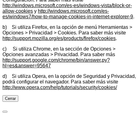
http://windows.microsoft.com/es-es/windows-vista/block-or-
allow-cookies
y
http://windows.microsoft.com/es-
es/windows7/how-to-manage-cookies-in-internet-explorer-9
.
b) Si utiliza Firefox, en la opción de menú Herramientas >
Opciones > Privacidad > Cookies. Para saber más visite
http://support.mozilla.org/es/products/firefox/cookies
.
c) Si utiliza Chrome, en la sección de Opciones >
Opciones avanzadas > Privacidad. Para saber más
http://support.google.com/chrome/bin/answer.py?
hl=es&answer=95647
d) Si utiliza Opera, en la opción de Seguridad y Privacidad,
podrá configurar el navegador. Para saber más visite
http://www.opera.com/help/tutorials/security/cookies/
Cerrar
Preferencias de cookies
Cookies necesarias
Imprescindibles para las funciones básicas del sitio y no se