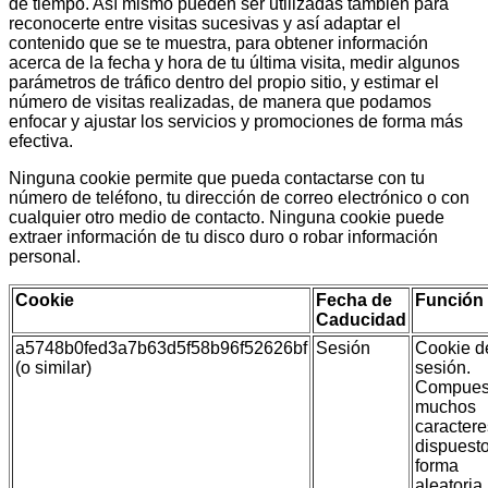
de tiempo. Así mismo pueden ser utilizadas también para
reconocerte entre visitas sucesivas y así adaptar el
contenido que se te muestra, para obtener información
acerca de la fecha y hora de tu última visita, medir algunos
parámetros de tráfico dentro del propio sitio, y estimar el
número de visitas realizadas, de manera que podamos
enfocar y ajustar los servicios y promociones de forma más
efectiva.
Ninguna cookie permite que pueda contactarse con tu
número de teléfono, tu dirección de correo electrónico o con
cualquier otro medio de contacto. Ninguna cookie puede
extraer información de tu disco duro o robar información
personal.
Cookie
Fecha de
Función
Caducidad
a5748b0fed3a7b63d5f58b96f52626bf
Sesión
Cookie d
(o similar)
sesión.
Compues
muchos
caractere
dispuest
forma
aleatoria,