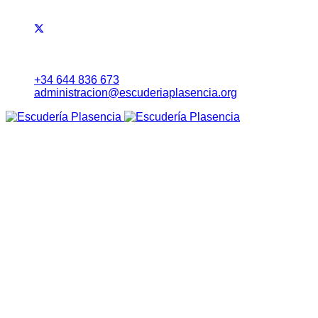
+34 644 836 673
administracion@escuderiaplasencia.org
Inicio
Eventos
RALLYE NORTE DE EXTREMADURA
Noticias
Lista Inscritos
Evolución Carrera
Información a Equipos
Itinerario Horario
Mapa (Earth)
RoadBook
Cartel
Seguridad
Tablón Avisos
Tiempos Online