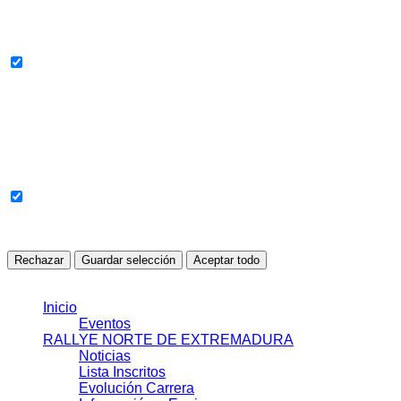
Personalizan la publicidad y miden la eficacia de las
campañas.
Todavía no se han detectado cookies en esta categoría.
Cookies sin clasificar
Cookies pendientes de revisión o clasificación automática.
Todavía no se han detectado cookies en esta categoría.
Rechazar
Guardar selección
Aceptar todo
© 2021 J.J.S.L.
Inicio
Eventos
RALLYE NORTE DE EXTREMADURA
Noticias
Lista Inscritos
Evolución Carrera