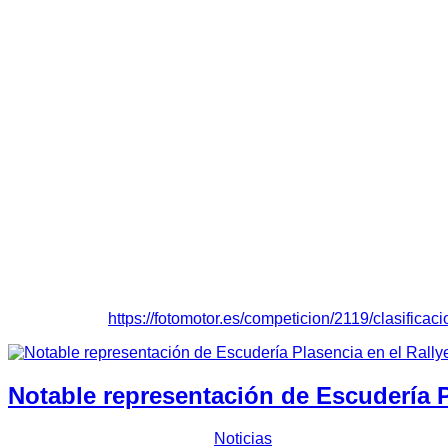
Seicento Sporting.
Ángel Alberto y Manuel conseguían finalizar la primera etapa 
que no podrían continuar en carrera en el quinto tramo. Lograb
general hasta concluir la competición con un tiempo de 1:01:
Casero
comentaba que
“nosotros en el primer tramo de la s
contentos, nos hubiera gustado estar en la lucha por la general
de menos a más, probando el coche que contaba con un motor 
por la mañana tuvimos un ritmo bastante alto y hemos concluid
García Paniagua y Luis Carlos Varela cerraban su concurso c
como trigésimos segundos de la general del extremeño.
“El viernes conseguimos varios segundos de ventaja que nos 
hemos tenido algún problema mecánico pero no hemos tenido 
campeonato, además del triunfo en el grupo N3 F”.
Clasificación:
https://fotomotor.es/competicion/2119/clasificaci
Notable representación de Escudería P
Prensa Escuderia Plasencia
Noticias