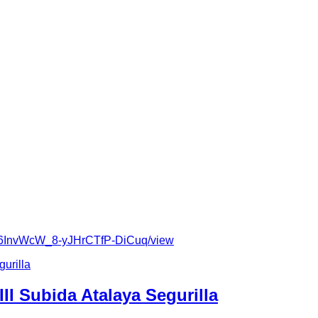
ralejo
onometrado de Mérida
, tres vehículos de Escudería Plasenci
, intentarán olvidar su avería mecánica en el TC de Mérida, est
Hernández Colorado y Manuel Pedraz García
con un
Renault 
 Seicento Sporting,
buscando el triunfo de la
Copa FEXA Rally
on mucha competencia y pilotos locales, con un gran nivel de pa
ergio Casero
. Por su parte,
José Antonio García
anticipa que
s los rallyes, intentaremos asegurar el campeonato de la Copa 
 de más de 540 kilómetros, repartidos en 10 tramos con un total
zarán las entrevistas a pilotos participantes y firma de autógra
 Palacio del Vino de Almendralejo. Ya en la matinal del sábado
GD-6InvWcW_8-yJHrCTfP-DiCuq/view
III Subida Atalaya Segurilla