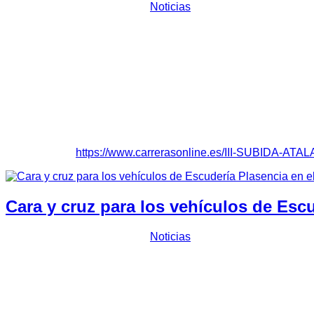
Prensa Escuderia Plasencia
Noticias
El piloto
Javier Periánez Campos de Escudería Plasencia con
valedera para los regionales de Castilla-La Mancha y Extrem
Periánez situaba su Seat Marbella en el tercer cajón del podi
segundos del vencedor de la categoría y 19 de la segunda
El piloto confirmada las buenas sensaciones de carrera “hemo
disfrutando mucho de la competición”. Tras marcar un tiempo d
primera subida cronometrada conseguía rebajar a menos de 3 
Clasificación:
https://www.carrerasonline.es/III-SUBIDA-A
Cara y cruz para los vehículos de Esc
Prensa Escuderia Plasencia
Noticias
Irregular actuación de los representantes de
Escudería Plase
Extremadura por clases, que finalizaba en la tarde de hoy. Po
dentro del Grupo 2C, debido a una avería mecánica que les im
decimosegunda posición con su
Opel Corsa GSI
dentro del g