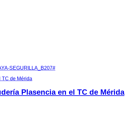
siguió un meritorio tercer puesto de su clase en la III Sub
adura.
o de la clase 6 con un mejor tiempo de
00:03:06:821
minutos, c
 plaza.
s ido de menos a más, bajando el tiempo en todas las pasadas,
e 03:12:466 minutos en la primerea tanda de entrenamientos a l
minutos y 8 segundos y en la última, reducía su tiempo en alg
TALAYA-SEGURILLA_B207#
udería Plasencia en el TC de Mérida
ncia
en el
Tramo Cronometrado de Mérida
, una cita puntuab
r un lado,
Sergio Casero y Candi Sánchez
se vieron obligados
pidió seguir en competición. Por otro,
Eduardo García Talavá
rupo 2B.