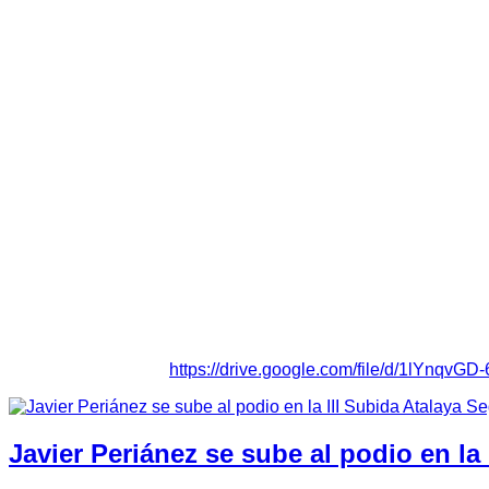
Tres vehículos estarán presentes en la icónica cita de Almend
Tras la participación el pasado fin de semana en el
Tramo Cr
Vendimia en Almendralejo.
Sergio Casero y Candi Sánchez
grupo
PRT 2,
en el que también participarán
Ángel Alberto 
y Carlos Valera
harán lo propio en el grupo
N3 F
con un
Fiat
“Afrontamos el rallye con muchas ganas e ilusión, una prueba c
en la lucha con los vehículos de nuestra categoría”
comenta
S
participar en la carrera, vamos con la misma ilusión de todo
Los más de 70 vehículos participantes realizarán un recorrido
secciones y dos etapas de competición.
Mañana viernes en la Avenida de la Paz de Almendralejo se reali
etapa compuesta de dos secciones cuya finalización será en el
más allá de las 17 horas.
Más información en:
https://drive.google.com/file/d/1lYnqv
Javier Periánez se sube al podio en la 