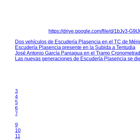
Mañana sábado se realizará la entrega de documentación y las 
el sábado a primera hora, con la disputa de las dos tandas d
La prueba se desarrollará entre los puntos kilométricos 0,300 
Más información en:
https://drive.google.com/file/d/1bJv3
Dos vehículos de Escudería Plasencia en el TC de Méri
Escudería Plasencia presente en la Subida a Tentudia
José Antonio García Paniagua en el Tramo Cronometra
Las nuevas generaciones de Escudería Plasencia se dier
Página 8 de 14
3
4
5
6
7
8
9
10
11