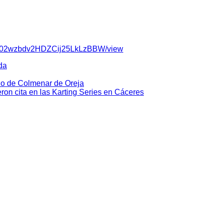
pertinentes verificaciones administrativas de las 16 horas, pa
e entrenamientos y las dos subidas cronometradas.
y 4,300 de la carretera TO-1280, con una longitud total de 4 Km
-G9IJ02wzbdv2HDZCij25LkLzBBW/view
da
do de Colmenar de Oreja
on cita en las Karting Series en Cáceres