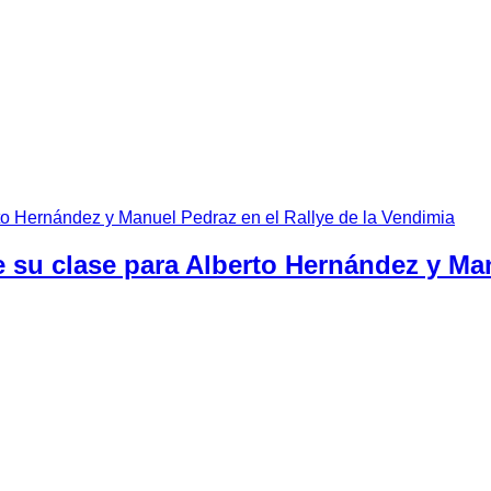
e su clase para Alberto Hernández y Man
lera se imponían en la Copa FEXA RallyAl de la que se hacen c
a
en el
Rallye de la Vendimia de Almendralejo
que concluía e
al del regional extremeño de rallyes de asfalto y primeros de l
into tramo en Cabeza La Vaca por una avería mecánica cuando ib
ing se alzaban con la victoria en el grupo N3 F y en la Copa 