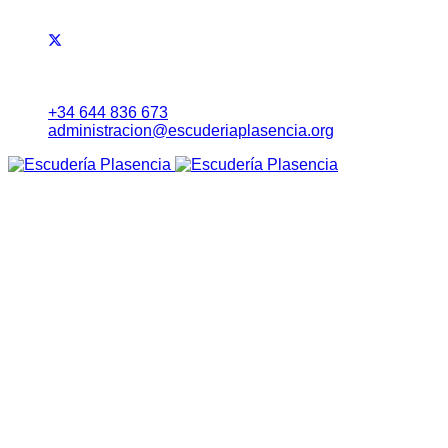
+34 644 836 673
administracion@escuderiaplasencia.org
Inicio
Eventos
RALLYE NORTE DE EXTREMADURA
Noticias
Lista Inscritos
Evolución Carrera
Información a Equipos
Itinerario Horario
Mapa (Earth)
RoadBook
Cartel
Seguridad
Tablón Avisos
Tiempos Online