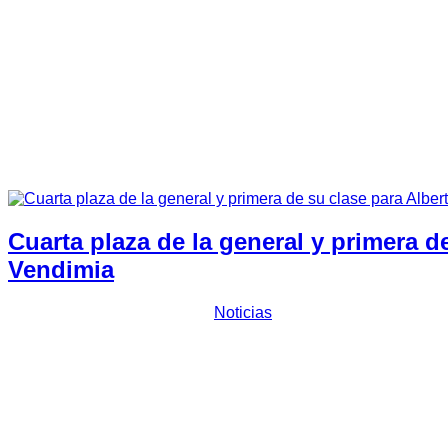
Tiempos 37 RNE 2023
Tiempos 38 RNE 2024
Junta Directiva
Pilotos y Copilotos
Asfalto
Tierra
Slalom
Fotos
Revistas
Contactar
Cuarta plaza de la general y primera d
Vendimia
Prensa Escuderia Plasencia
Noticias
Casero y Candi sufrieron una avería y García Paniagua y Va
Buena actuación de los componentes de
Escudería Plasenci
Pedraz
conseguían finalizar en la cuarta posición de la gener
Candi Sánchez
que se verían obligados a retirarse en el qu
García Paniagua y Luis Carlos Varela
con su Seicento Sport