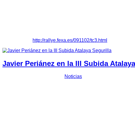
Sergio Casero mostraba su decepción “
la verdad es que lleg
visto obligados a abandonar
”. Sus compañeros de Escuería P
35:33,905 minutos en las tres pasadas de competición al tram
En la primera pasada conseguían un crono de 9:40.327, que le
cerca de once segundos y en la tercera sufrían un problema el
Clasificación:
http://rallye.fexa.es/091102/tc3.html
Javier Periánez en la III Subida Atalaya
Prensa Escuderia Plasencia
Noticias
El piloto
Javier Periánez Campos
regresa a la competición, t
en una cita puntuable para el regional de
Castilla-La Mancha
“Volvemos a retomar los mandos, aunque para nosotros es un p
idea de disfrutar lo máximo posible y pasar un gran fin de se
más ha tirado del carro para que esté en esta lista de inscritos
Natalia Ríos
, implicada en el accidente de carrera el pasado 