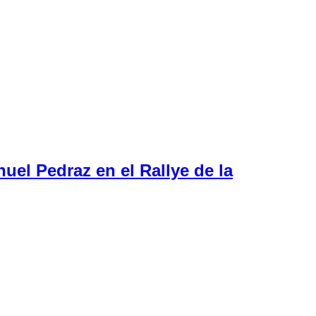
uel Pedraz en el Rallye de la
on el campeonato
n la tarde de hoy.
Ángel Alberto Hernández y Manuel
a clase PRT 2, donde no tuvieron suerte
Sergio Casero y
an en sexta plaza de la general. Por su parte,
José Antonio
FEXA RallyAl de la que se proclaman campeones con su Fiat