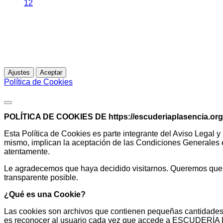
12
Esta web utiliza cookies propias para analizar y mejorar tu 
Para más información
Ajustes
Aceptar
Política de Cookies
Política de Cookies
POLÍTICA DE COOKIES DE
https://escuderiaplasencia.org
Esta Política de Cookies es parte integrante del Aviso Legal 
mismo, implican la aceptación de las Condiciones Generales est
atentamente.
Le agradecemos que haya decidido visitarnos. Queremos que su
transparente posible.
¿Qué es una Cookie?
Las cookies son archivos que contienen pequeñas cantidades de
es reconocer al usuario cada vez que accede a ESCUDERÍA PL