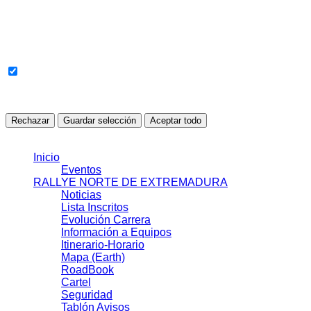
Cookies sin clasificar
Cookies pendientes de revisión o clasificación automática.
Todavía no se han detectado cookies en esta categoría.
Rechazar
Guardar selección
Aceptar todo
© 2021 J.J.S.L.
Inicio
Eventos
RALLYE NORTE DE EXTREMADURA
Noticias
Lista Inscritos
Evolución Carrera
Información a Equipos
Itinerario-Horario
Mapa (Earth)
RoadBook
Cartel
Seguridad
Tablón Avisos