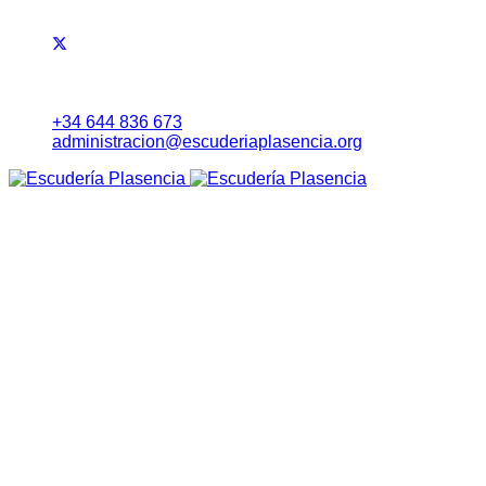
+34 644 836 673
administracion@escuderiaplasencia.org
Inicio
Eventos
RALLYE NORTE DE EXTREMADURA
Noticias
Lista Inscritos
Evolución Carrera
Información a Equipos
Itinerario Horario
Mapa (Earth)
RoadBook
Cartel
Seguridad
Tablón Avisos
Tiempos Online