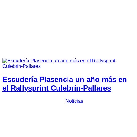
Tiempos 37 RNE 2023
Tiempos 38 RNE 2024
Junta Directiva
Pilotos y Copilotos
Asfalto
Tierra
Slalom
Fotos
Revistas
Contactar
Escudería Plasencia un año más en
el Rallysprint Culebrín-Pallares
Prensa Escuderia Plasencia
Noticias
Dos monturas de
Escudería Plasencia
tomarán parte los
próximos 15 y 16 de marzo en la nueva edición del
Rallysprint Culebrin-Pallares,
en una cita puntuable para el
regional de asfalto, el campeonato de regularidad y la Copa
FEXA, que se disputará en la comarca de Tentudía.