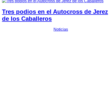
Tres podios en el Autocross de Jerez
de los Caballeros
Prensa Escuderia Plasencia
Noticias
En la Copa Desafío y en la División 2
Plasencia, 18 de noviembre de 2023
. Destacada actuación
de
Escudería Plasencia
en el
Autocross de Jerez de
los
Caballeros
, tras consumar las dos primeras posiciones en la
Copa Desafío y la tercera plaza en la División 2, en la cita
que esta mañana se disputaba en el circuito municipal de
Joaquín Pastelero de Jerez de los Caballeros.
En la
Copa Desafío,
victoria para
Raúl García
con un
tiempo de 08:02.694 minutos en completar las 8 vueltas al
circuito con su Peugeot 106 por delante de su compañero de
Escudería Plasencia,
Juan Carlos Barba
a menos de un