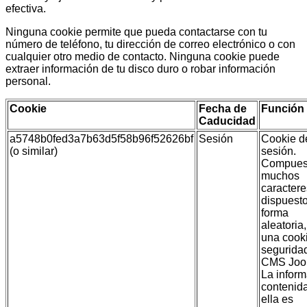
efectiva.
Ninguna cookie permite que pueda contactarse con tu
número de teléfono, tu dirección de correo electrónico o con
cualquier otro medio de contacto. Ninguna cookie puede
extraer información de tu disco duro o robar información
personal.
Cookie
Fecha de
Función
Caducidad
a5748b0fed3a7b63d5f58b96f52626bf
Sesión
Cookie d
(o similar)
sesión.
Compues
muchos
caractere
dispuest
forma
aleatoria,
una cook
segurida
CMS Joo
La infor
contenid
ella es