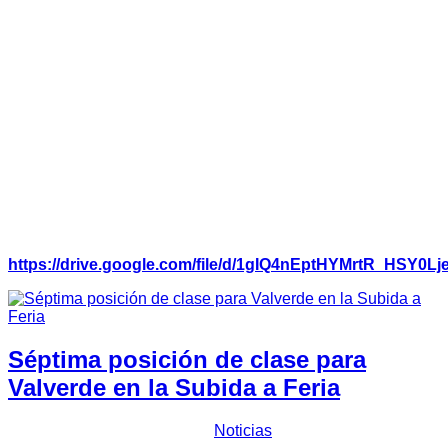
La competición estará compuesta por un recorrido de 54,450
kilómetros repartidos en seis tramos cronometrados de
competición, para una distancia total de 257,675 kilómetros.
Por su parte
José Antonio García
comentaba
“comenzamos
otra vez temporada haciendo la Copa FEXA que se ha
abierto a más coches y pilotos con las ganas de seguir
sumando kilómetros y enfrentarnos a una temporada
completa. Estamos ultimando los detalles para tener todo
listo para la primera cita”.
Más información en:
https://drive.google.com/file/d/1gIQ4nEptHYMrtR_HSY
Séptima posición de clase para
Valverde en la Subida a Feria
Prensa Escuderia Plasencia
Noticias