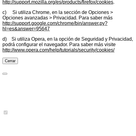
http://support.mozilla.org/es/products/firefox/cookies
.
c) Si utiliza Chrome, en la sección de Opciones >
Opciones avanzadas > Privacidad. Para saber más
http://support.google.com/chrome/bin/answer.py?
hl=es&answer=95647
d) Si utiliza Opera, en la opción de Seguridad y Privacidad,
podrá configurar el navegador. Para saber más visite
http://www.opera.com/help/tutorials/security/cookies/
Cerrar
Preferencias de cookies
Cookies necesarias
Imprescindibles para las funciones básicas del sitio y no se
pueden desactivar.
Se han detectado 3 cookies.
jbcookies
(JoomBall!)