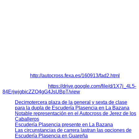
acabar tercero”.
Por último, en la
División I,
el presidente del equipo,
Miguel
Ángel Valverde,
conseguía plantarse en la Final A, entrando
como sexto clasificado, para acabar finalizando en cuarta
plaza con su Opel Astra GSI a una vuelta de los vencedores.
“No he tenido buenas sensaciones con el vehículo, aunque
al final he conseguido finalizar en cuarta posición, pero he
disfrutado mucho de la competición en las dos carreras en
las que he participado en Zafra y en esta de hoy en Jerez de
los Caballeros”
comentaba Valverde.
Resultados:
http://autocross.fexa.es/160913/fad2.html
Más información en:
https://drive.google.com/file/d/1X7j_4L5-
84ErjwjgbicZZO4gG4JsUBpT/view
Decimotercera plaza de la general y sexta de clase
para la dupla de Escudería Plasencia en La Bazana
Notable representación en el Autocross de Jerez de los
Caballeros
Escudería Plasencia presente en La Bazana
Las circunstancias de carrera lastran las opciones de
Escudería Plasencia en Guareña