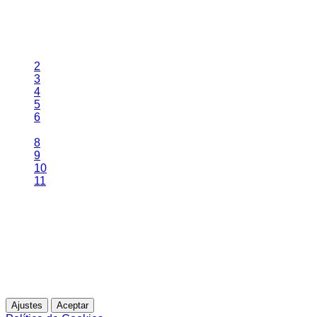
Página 7 de 14
2
3
4
5
6
7
8
9
10
11
Esta web utiliza cookies propias para analizar y mejorar tu
experiencia de navegación. Al continuar navegando,
entendemos que acepta su uso.
Para más información
Ajustes
Aceptar