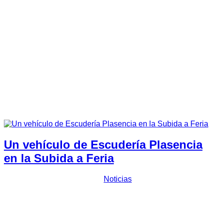
X
, previsto para el 12-13 de abril surge como la fusión de 2
rallys bajo el mismo paraguas, tras la imposibilidad de
celebrarse ambos en la misma época estacional y en zonas
colindantes con los numerosos problemas que ello conlleva.
El objetivo es ofrecer un gran rallye que abarque una prueba
del campeonato de España para vehículos históricos y a la
vez ofrecer un potente rallye regional, ambos considerados
como de los más atractivos de la zona centro del país.
Adicionalmente será valedero para el campeonato
Extremadura y de otras comunidades aún por confirmar, todo
un aliciente para disfrutar de una gran prueba en el Norte
de nuestra región.
Un vehículo de Escudería Plasencia
en la Subida a Feria
Prensa Escuderia Plasencia
Noticias
Miguel Ángel Valverde
, presidente y piloto de
Escudería
Plasencia
, ha confirmado su participación mañana en la
decimoctava edición de la
Subida a Feria
a los mandos de