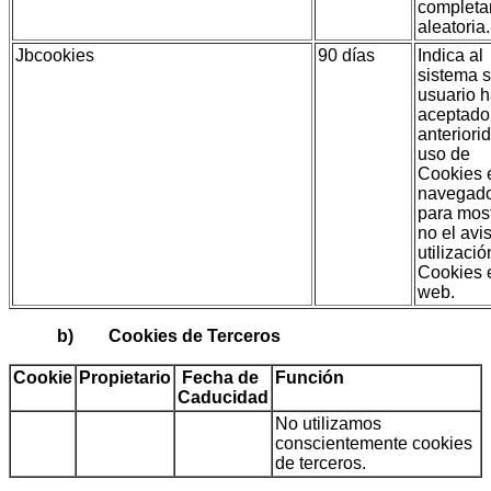
complet
aleatoria.
Jbcookies
90 días
Indica al
sistema s
usuario 
aceptado
anteriori
uso de
Cookies 
navegad
para most
no el avi
utilizaci
Cookies 
web.
b) Cookies de Terceros
Cookie
Propietario
Fecha de
Función
Caducidad
No utilizamos
conscientemente cookies
de terceros.