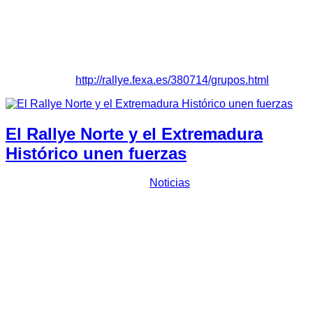
pasada el asfalto estaba algo deslizante, aunque conforme
avanzaba la competición con las diversas pasadas y ha
subido la temperatura los coches se agarraban mejor al
asfalto; en términos generales y después de mucho tiempo
sin competir he acabado muy satisfecho”.
Clasificación:
http://rallye.fexa.es/380714/grupos.html
El Rallye Norte y el Extremadura
Histórico unen fuerzas
Prensa Escuderia Plasencia
Noticias
Escudería Plasencia
y
Volantia Racing Club
han
confirmado la unión de sus fuerzas para la organización de
sus dos citas emblemáticas,
el Rallye Norte de
Extremadura y el Rally Histórico de Extremadura
, de
forma excepcional para la presente temporada 2024, junto
con la colaboración de la Federación Extremeña de
Automovilismo (FEXA).
El
38 RALLYE NORTE DE EXTREMADURA HISTORICO