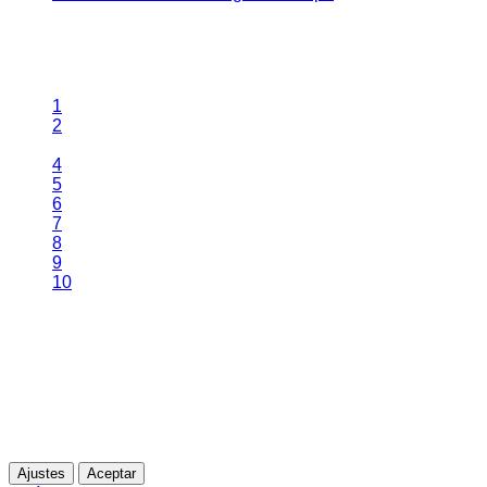
Página 3 de 14
1
2
3
4
5
6
7
8
9
10
Esta web utiliza cookies propias para analizar y mejorar tu
experiencia de navegación. Al continuar navegando,
entendemos que acepta su uso.
Para más información
Ajustes
Aceptar