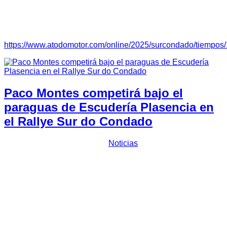
entre ellos Desguaces y Hierros Díaz”.
Clasificación:
https://www.atodomotor.com/online/2025/surcondado/tiempo
Paco Montes competirá bajo el
paraguas de Escudería Plasencia en
el Rallye Sur do Condado
Prensa Escuderia Plasencia
Noticias
El placentino
Paco Montes
será el representante
de
Escudería Plasencia
en el
Rallye Sur do Condado
, cita
deportiva que tendrá lugar los próximos 11 y 12 de julio de
2025 en la localidad pontevedresa de Salvaterra de Miño. La
prueba es puntuable, entre otros, para el campeonato de
Galicia de rallyes de Asfalto. En la cita el piloto extremeño
competirá, bajo el paraguas de
Escudería Plasencia
, junto
al copiloto local
José Antonio Vázquez Barrán
a los