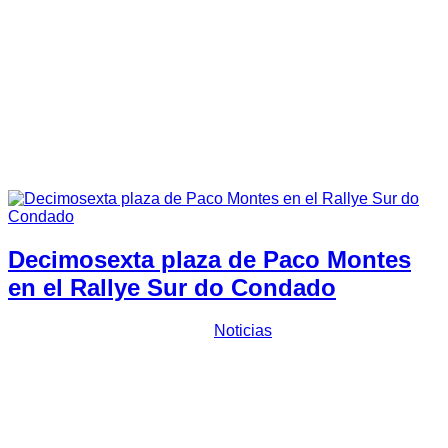
Tiempos 37 RNE 2023
Tiempos 38 RNE 2024
Junta Directiva
Pilotos y Copilotos
Asfalto
Tierra
Slalom
Fotos
Revistas
Contactar
Decimosexta plaza de Paco Montes
en el Rallye Sur do Condado
Prensa Escuderia Plasencia
Noticias
El placentino
Paco Montes
bajo el paraguas
de Escudería
Plasencia
conseguía una meritoria decimosexta plaza de la
general en el
Rallye Sur do Condado
, que finalizaba en la
jornada de ayer en la localidad pontevedresa de Salvaterra
de Miño, valedera para el regional gallego de rallyes de