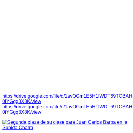
A las 13 horas se publicará la lista oficial de participantes
autorizados. La manga de entrenamientos comenzará a las
15 horas, para, a renglón seguido, celebrarse las dos
mangas oficiales de carrera.
“
Con esta subida damos comienzo a un nuevo proyecto que
es la copa junior Recalvi organizada por la FEXA que tras
varios aplazamientos de otras subidas no ha podido salir a
la luz este proyecto que intentaremos sumar con la copa
desafío de autocross
” comenta
Juan Carlos Barba Hisado
que pilotará un Peugeot 106 participando dentro de la clase
5d de turismos. De cara a la cita avanza que “
intentaremos
hacerlo lo mejor posible ya que con 60cv hay que hilar muy
fino para sacarle el rendimiento al pequeño motor en esta
subida”.
Reglamento:
https://drive.google.com/file/d/1avOGm1E5H1lWDT69TOBAH
0iYGgq3X8K/view
https://drive.google.com/file/d/1avOGm1E5H1lWDT69TOBAH
0iYGgq3X8K/view