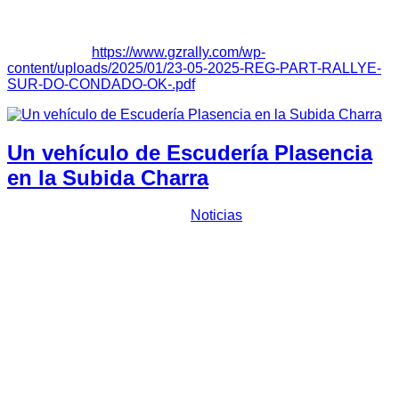
tramos a disputar en una única etapa y cuatros secciones de
carrera.
Reglamento:
https://www.gzrally.com/wp-
content/uploads/2025/01/23-05-2025-REG-PART-RALLYE-
SUR-DO-CONDADO-OK-.pdf
Un vehículo de Escudería Plasencia
en la Subida Charra
Prensa Escuderia Plasencia
Noticias
El piloto
Juan Carlos Barba
será el representante
de
Escudería Plasencia
en la
Subida Charra
, cita que tendrá
lugar mañana sábado 14 de junio en tierras salmantinas
valederas para los regionales de montaña de Castilla y León
y Extremadura.
La cita contará con un tramo de competición ubicado en la
Estación Invernal de La Covatilla
. La longitud del mismo
será de 4,2 Km con 420 metros de desnivel con una
pendiente media de 6,5% y una máxima del 9,5%.