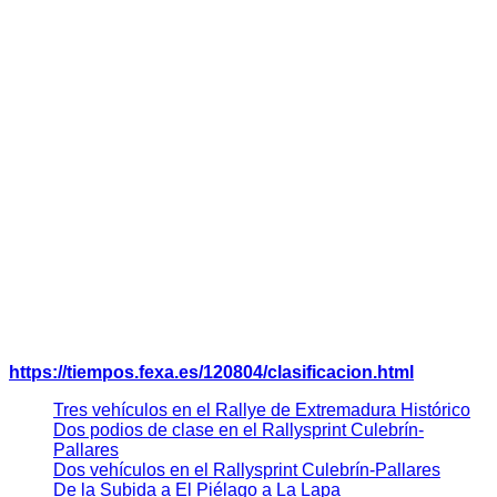
debido a ellos en algunos tramos nos han bajado la media y
nos hacía los enlaces más cortos con respecto al tiempo que
teníamos para el enlace. Otro histórico más terminado y que
mejor manera de acabar el rallye que con la compañía del
mejor copiloto que se puede tener en esta vida mi padre”.
La mala noticia llegaba con la retirada de
Javier Perianez y
Ricardo Rivero
son un Seat Marbella se veían obligados a
abandonar la competición cerca del ecuador de la misma por
un problema mecánica, tal y como relata el primero, “
e
n el
tramo de Piornal vimos que teníamos problemas con
amortiguadores y la dirección, se nos iba el coche y el
volante se quedaba descolocado. Salimos al siguiente tramo
con avería para tratar de llegar a la asistencia, pero
finalmente decidimos retirarnos para no ahondar en los
problemas del vehículo
”.
Clasificación:
https://tiempos.fexa.es/120804/clasificacion.html
Tres vehículos en el Rallye de Extremadura Histórico
Dos podios de clase en el Rallysprint Culebrín-
Pallares
Dos vehículos en el Rallysprint Culebrín-Pallares
De la Subida a El Piélago a La Lapa