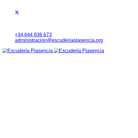
+34 644 836 673
administracion@escuderiaplasencia.org
Inicio
Eventos
RALLYE NORTE DE EXTREMADURA
Noticias
Lista Inscritos
Evolución Carrera
Información a Equipos
Itinerario Horario
Mapa (Earth)
RoadBook
Cartel
Seguridad
Tablón Avisos
Tiempos Online