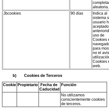
complet
aleatoria.
Jbcookies
90 días
Indica al
sistema s
usuario 
aceptado
anteriori
uso de
Cookies 
navegad
para most
no el avi
utilizaci
Cookies 
web.
b) Cookies de Terceros
Cookie
Propietario
Fecha de
Función
Caducidad
No utilizamos
conscientemente cookies
de terceros.