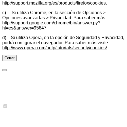
http://support.mozilla.org/es/products/firefox/cookies
.
c) Si utiliza Chrome, en la sección de Opciones >
Opciones avanzadas > Privacidad. Para saber más
http://support.google.com/chrome/bin/answer.py?
hl=es&answer=95647
d) Si utiliza Opera, en la opción de Seguridad y Privacidad,
podrá configurar el navegador. Para saber más visite
http://www.opera.com/help/tutorials/security/cookies/
Cerrar
Preferencias de cookies
Cookies necesarias
Imprescindibles para las funciones básicas del sitio y no se
pueden desactivar.
Se han detectado 3 cookies.
jbcookies
(JoomBall!)