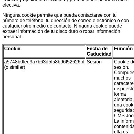
efectiva.
Ninguna cookie permite que pueda contactarse con tu
número de teléfono, tu dirección de correo electrónico o con
cualquier otro medio de contacto. Ninguna cookie puede
extraer información de tu disco duro o robar información
personal.
Cookie
Fecha de
Función
Caducidad
a5748b0fed3a7b63d5f58b96f52626bf
Sesión
Cookie d
(o similar)
sesión.
Compues
muchos
caractere
dispuest
forma
aleatoria,
una cook
segurida
CMS Joo
La infor
contenid
ella es