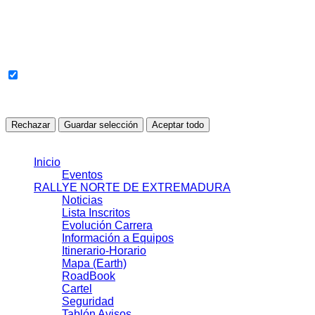
Cookies sin clasificar
Cookies pendientes de revisión o clasificación automática.
Todavía no se han detectado cookies en esta categoría.
Rechazar
Guardar selección
Aceptar todo
© 2021 J.J.S.L.
Inicio
Eventos
RALLYE NORTE DE EXTREMADURA
Noticias
Lista Inscritos
Evolución Carrera
Información a Equipos
Itinerario-Horario
Mapa (Earth)
RoadBook
Cartel
Seguridad
Tablón Avisos