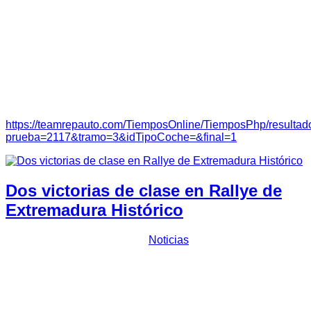
Tal y como confirmaba el propio piloto extremeño “
esta
primera subida me ha servido de aprendizaje de cara a las
próximas carreras. Hemos hecho lo posible para ir lo más
rápido con estos 60cv y en la primera manga he bajado 5
segundos de la manga de entrenamiento. Además, lo más
importante era llevarse el coche entero a casa y pensar en el
Autocross nocturno de Talavera”.
Clasificación:
https://teamrepauto.com/TiemposOnline/TiemposPhp/resultado
prueba=2117&tramo=3&idTipoCoche=&final=1
Dos victorias de clase en Rallye de
Extremadura Histórico
Prensa Escuderia Plasencia
Noticias
Dos victorias de clase en Rallye de Extremadura Histórico
Saldo positivo para las tres monturas de
Escudería
Plasencia
que se daban cita este fin de semana el
Rallye