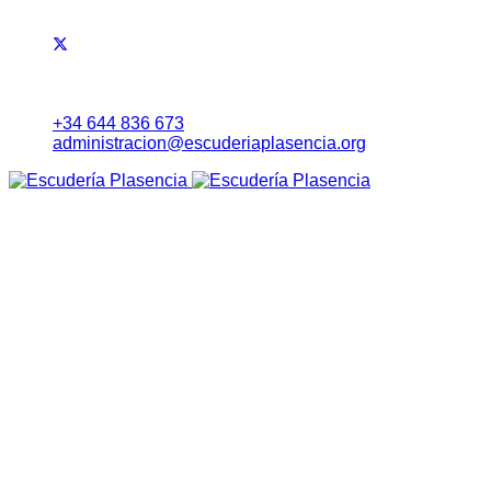
+34 644 836 673
administracion@escuderiaplasencia.org
Inicio
Eventos
RALLYE NORTE DE EXTREMADURA
Noticias
Lista Inscritos
Evolución Carrera
Información a Equipos
Itinerario Horario
Mapa (Earth)
RoadBook
Cartel
Seguridad
Tablón Avisos
Tiempos Online