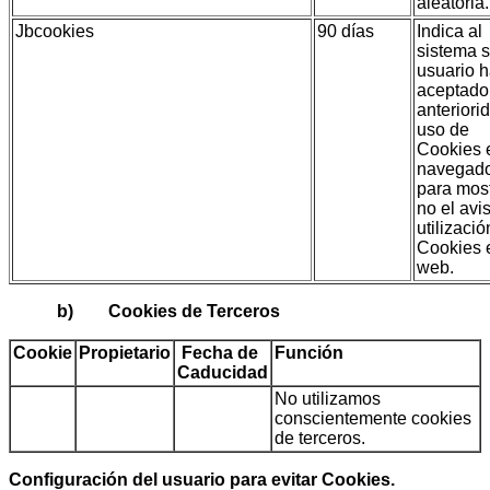
aleatoria.
Jbcookies
90 días
Indica al
sistema s
usuario 
aceptado
anteriori
uso de
Cookies 
navegad
para most
no el avi
utilizaci
Cookies 
web.
b) Cookies de Terceros
Cookie
Propietario
Fecha de
Función
Caducidad
No utilizamos
conscientemente cookies
de terceros.
Configuración del usuario para evitar Cookies.