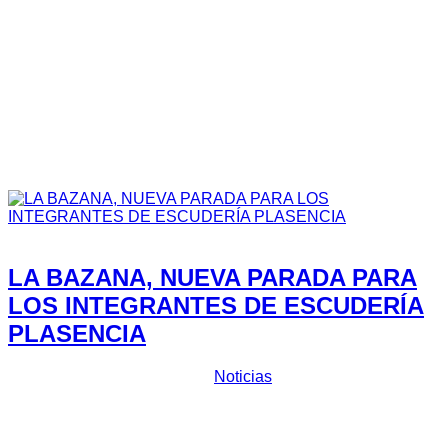
Tiempos 37 RNE 2023
Tiempos 38 RNE 2024
Junta Directiva
Pilotos y Copilotos
Asfalto
Tierra
Slalom
Fotos
Revistas
Contactar
Featured
LA BAZANA, NUEVA PARADA PARA
LOS INTEGRANTES DE ESCUDERÍA
PLASENCIA
Prensa Escuderia Plasencia
Noticias
Dos vehículos competirán en las clases 2B y 2C en la
vertiente de dos ruedas motrices