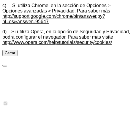
c) Si utiliza Chrome, en la sección de Opciones >
Opciones avanzadas > Privacidad. Para saber más
http://support.google.com/chrome/bin/answer.py?
hl=es&answer=95647
d) Si utiliza Opera, en la opción de Seguridad y Privacidad,
podrá configurar el navegador. Para saber más visite
http://www.opera.com/help/tutorials/security/cookies/
Cerrar
Preferencias de cookies
Cookies necesarias
Imprescindibles para las funciones básicas del sitio y no se
pueden desactivar.
Se han detectado 3 cookies.
jbcookies
(JoomBall!)
Almacena el consentimiento que da el usuario en la