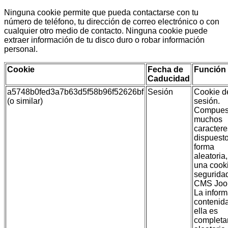
Ninguna cookie permite que pueda contactarse con tu
número de teléfono, tu dirección de correo electrónico o con
cualquier otro medio de contacto. Ninguna cookie puede
extraer información de tu disco duro o robar información
personal.
Cookie
Fecha de
Función
Caducidad
a5748b0fed3a7b63d5f58b96f52626bf
Sesión
Cookie d
(o similar)
sesión.
Compues
muchos
caractere
dispuest
forma
aleatoria,
una cook
segurida
CMS Joo
La infor
contenid
ella es
complet