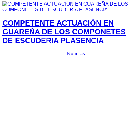
COMPETENTE ACTUACIÓN EN
GUAREÑA DE LOS COMPONETES
DE ESCUDERÍA PLASENCIA
Prensa Escuderia Plasencia
Noticias
El
Tramo Cronometrado Aceituna y el Higo de Guareña,
puntuable para el regional extremeño de tierra, se disputaba
esta tarde con un séptimo puesto y un undécimo de sus
respectivas categorías para los dos vehículos de
Escudería
Plasencia
que participaban en la cita.
Juan Carlos Barba y J. Maikel Sánchez Pérez
con su
Peugeot 106 finalizaban en séptima posición de la clase 2 A
con un tiempo global de 39:39,616 minutos. La dupla
comenzaba marcando su mejor tiempo en la primera manga
con 12:54,605 minutos, que no lograban mejorar en la
segunda y en la tercera para finalizar en la trigésima séptima
posición de la general. Por su parte,
Eduardo García y
Cristóbal Pescador
con su Opel Corsa Gsi finalizaban el