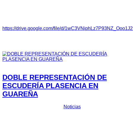
Ricardo Rodríguez.
Reglamento:
https://drive.google.com/file/d/1wC3VNiphLz7P93NZ_Ooo
Inscritos:
https://drive.google.com/file/d/1sENJF9vGnsswm0cqViKcb
Featured
DOBLE REPRESENTACIÓN DE
ESCUDERÍA PLASENCIA EN
GUAREÑA
Prensa Escuderia Plasencia
Noticias
El próximo domingo se celebrará el
Tramo Cronometrado
Aceituna y el Higo de Guareña,
puntuable para el regional
extremeño de tierra, en el que participarán dos vehículos
bajo el paraguas de
Escudería Plasencia
. Por un lado,