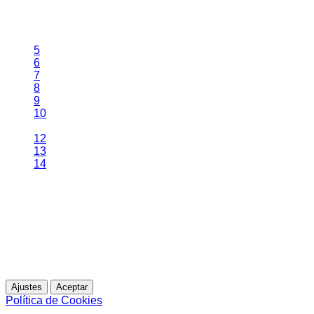
Página 11 de 14
5
6
7
8
9
10
11
12
13
14
Esta web utiliza cookies propias para analizar y mejorar tu
experiencia de navegación. Al continuar navegando,
entendemos que acepta su uso.
Para más información
Ajustes
Aceptar
Política de Cookies
Política de Cookies