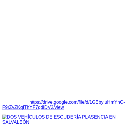
global de competición con un tiempo de 34:10,134 minutos a
escasos seis de la décima plaza de la clase 2B. La dupla
comenzaba anotando un tiempo de 11:30,762 minutos en la
primera manga, para rebajarlo de forma paulatina en la
segunda y en la tercera en una carrera de menos a más para
firmar el vigésimo tercer mejor tiempo de la general.
Eduardo
comentaba al término de la carrera que
“hemos
tenido problemas en las tres pasadas, en la primera no
llevábamos comunicación por los interfonos, en la segunda
tuvimos problemas para sobrepasar a un vehículo averiado,
corrimos con mucho polvo y en tercer porque nos quedamos
sin la segunda velocidad desde el tercer kilómetro”.
Clasificación: http://rallye.fexa.es/480702/clasificacion.html
Reglamento:
https://drive.google.com/file/d/1GEbyIuHmYnC-
F9rZvZKqIThYF7qdlDV2/view
Featured