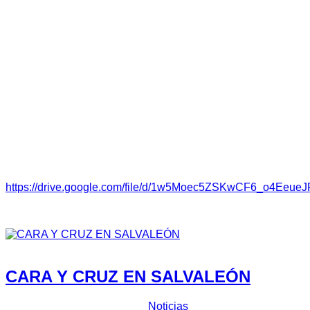
será muy propicio para este tipo de carreras”.
La carrera constará de un tramo al que los participantes
darán tres pasadas para una distancia global de 27
kilómetros cronometrados. La carrera se dirimirá
íntegramente el sábado 19 de noviembre. Tras los
reconocimientos previos los pilotos comenzarán la
competición a partir de las 12:00 horas y a las 15:00 horas
se harán públicos los resultados oficiales.
Reglamento:
https://drive.google.com/file/d/1w5Moec5ZSKwCF6_o4EeueJ
Featured
CARA Y CRUZ EN SALVALEÓN
Prensa Escuderia Plasencia
Noticias