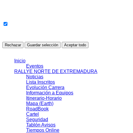
Cookies sin clasificar
Cookies pendientes de revisión o clasificación automática.
Todavía no se han detectado cookies en esta categoría.
Rechazar
Guardar selección
Aceptar todo
© 2021 J.J.S.L.
Inicio
Eventos
RALLYE NORTE DE EXTREMADURA
Noticias
Lista Inscritos
Evolución Carrera
Información a Equipos
Itinerario-Horario
Mapa (Earth)
RoadBook
Cartel
Seguridad
Tablón Avisos
Tiempos Online