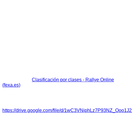
e hijo, hasta consumar la novena posición del Grupo 3-N3F
de 2 ruedas motrices con un tiemplo global de 38:35,839 en
completar los seis tramos de carrera a los mandos de su
Opel Corsa GSI.
“Al final hemos conseguido terminar, teníamos muchas
dudas al principio porque teníamos problemas con la bomba
de gasolina. El primero lo pudimos pasar al ser neutralizado,
el segundo fuimos lento, en la asistencia arreglamos los
problemas de combustible y luego estuvimos bien hasta
meta. Hemos sumado experiencia y kilómetros que es lo que
buscábamos, aunque lamentamos que nuestros compañeros
de equipo volcaran en carrera pero por suerte están bien”
comentaba Ricardo Rodríguez.
Clasificación:
Clasificación por clases - Rallye Online
(fexa.es)
Reglamento:
https://drive.google.com/file/d/1wC3VNiphLz7P93NZ_Ooo
Inscritos:
https://drive.google.com/file/d/1sENJF9vGnsswm0cqViKcb