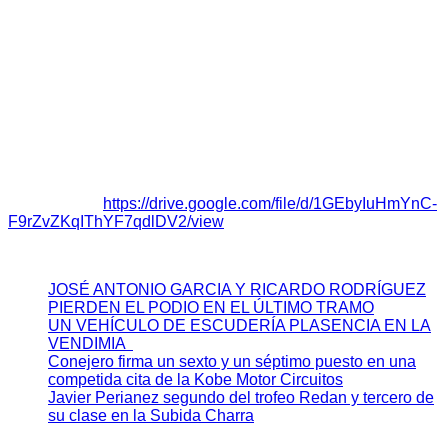
52,18 kilómetros repartidos en tres tramos para una distancia
global cronometrada de 39,85 km. El sábado se celebrarán
las pertinentes verificaciones administrativos y técnicas que
se repasarán a primera hora del domingo, en la que el primer
participante comenzará la competición a las 10 horas con
una finalización prevista para más allá de las 14:20 horas.
Reglamento:
https://drive.google.com/file/d/1GEbyIuHmYnC-
F9rZvZKqIThYF7qdlDV2/view
JOSÉ ANTONIO GARCIA Y RICARDO RODRÍGUEZ
PIERDEN EL PODIO EN EL ÚLTIMO TRAMO
UN VEHÍCULO DE ESCUDERÍA PLASENCIA EN LA
VENDIMIA
Conejero firma un sexto y un séptimo puesto en una
competida cita de la Kobe Motor Circuitos
Javier Perianez segundo del trofeo Redan y tercero de
su clase en la Subida Charra