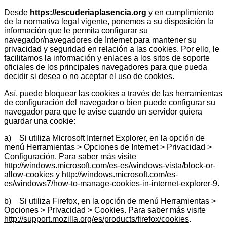
Desde
https://escuderiaplasencia.org
y en cumplimiento
de la normativa legal vigente, ponemos a su disposición la
información que le permita configurar su
navegador/navegadores de Internet para mantener su
privacidad y seguridad en relación a las cookies. Por ello, le
facilitamos la información y enlaces a los sitos de soporte
oficiales de los principales navegadores para que pueda
decidir si desea o no aceptar el uso de cookies.
Así, puede bloquear las cookies a través de las herramientas
de configuración del navegador o bien puede configurar su
navegador para que le avise cuando un servidor quiera
guardar una cookie:
a) Si utiliza Microsoft Internet Explorer, en la opción de
menú Herramientas > Opciones de Internet > Privacidad >
Configuración. Para saber más visite
http://windows.microsoft.com/es-es/windows-vista/block-or-
allow-cookies
y
http://windows.microsoft.com/es-
es/windows7/how-to-manage-cookies-in-internet-explorer-9
.
b) Si utiliza Firefox, en la opción de menú Herramientas >
Opciones > Privacidad > Cookies. Para saber más visite
http://support.mozilla.org/es/products/firefox/cookies
.