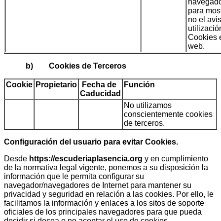
navegad
para most
no el avi
utilizaci
Cookies 
web.
b) Cookies de Terceros
Cookie
Propietario
Fecha de
Función
Caducidad
No utilizamos
conscientemente cookies
de terceros.
Configuración del usuario para evitar Cookies.
Desde
https://escuderiaplasencia.org
y en cumplimiento
de la normativa legal vigente, ponemos a su disposición la
información que le permita configurar su
navegador/navegadores de Internet para mantener su
privacidad y seguridad en relación a las cookies. Por ello, le
facilitamos la información y enlaces a los sitos de soporte
oficiales de los principales navegadores para que pueda
decidir si desea o no aceptar el uso de cookies.