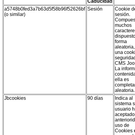
Caducidad
a5748b0fed3a7b63d5f58b96f52626bf
Sesión
Cookie d
(o similar)
sesión.
Compues
muchos
caractere
dispuest
forma
aleatoria,
una cook
segurida
CMS Joo
La infor
contenid
ella es
complet
aleatoria.
Jbcookies
90 días
Indica al
sistema s
usuario 
aceptado
anteriori
uso de
Cookies 