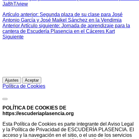
Ja8hT/view
Artículo anterior: Segunda plaza de su clase para José
Antonio García y José Maikel Sánchez en la Vendimia
Anterior
Artículo siguiente: Jornada de aprendizaje para la
cantera de Escudería Plasencia en el Cáceres Kart
Siguiente
Esta web utiliza cookies propias para analizar y mejorar tu
experiencia de navegación. Al continuar navegando,
entendemos que acepta su uso.
Para más información
Ajustes
Aceptar
Política de Cookies
Política de Cookies
POLÍTICA DE COOKIES DE
https://escuderiaplasencia.org
Esta Política de Cookies es parte integrante del Aviso Legal
y la Política de Privacidad de ESCUDERÍA PLASENCIA. El
acceso y la navegación en el sitio, o el uso de los servicios