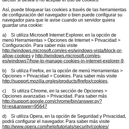
Así, puede bloquear las cookies a través de las herramientas
de configuración del navegador o bien puede configurar su
navegador para que le avise cuando un servidor quiera
guardar una cookie:
a) Si utiliza Microsoft Internet Explorer, en la opción de
menú Herramientas > Opciones de Internet > Privacidad >
Configuración. Para saber más visite
http://windows.microsoft.com/es-es/windows-vista/block-or-
allow-cookies
y
http://windows.microsoft.com/es-
es/windows7/how-to-manage-cookies-in-internet-explorer-9
.
b) Si utiliza Firefox, en la opción de menú Herramientas >
Opciones > Privacidad > Cookies. Para saber más visite
http://support.mozilla.org/es/products/firefox/cookies
.
c) Si utiliza Chrome, en la sección de Opciones >
Opciones avanzadas > Privacidad. Para saber más
http://support.google.com/chrome/bin/answer.py?
hl=es&answer=95647
d) Si utiliza Opera, en la opción de Seguridad y Privacidad,
podrá configurar el navegador. Para saber más visite
http://www.opera.com/help/tutorials/security/cookies/