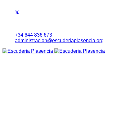
+34 644 836 673
administracion@escuderiaplasencia.org
Inicio
Eventos
RALLYE NORTE DE EXTREMADURA
Noticias
Lista Inscritos
Evolución Carrera
Información a Equipos
Itinerario Horario
Mapa (Earth)
RoadBook
Cartel
Seguridad
Tablón Avisos
Tiempos Online