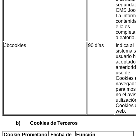
segurida
CMS Joo
La infor
contenid
ella es
complet
aleatoria.
Jbcookies
90 días
Indica al
sistema s
usuario 
aceptado
anteriori
uso de
Cookies 
navegad
para most
no el avi
utilizaci
Cookies 
web.
b) Cookies de Terceros
Cookie
Propietario
Fecha de
Función