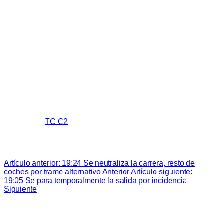
Tiempos 37 RNE 2023
Tiempos 38 RNE 2024
Junta Directiva
Pilotos y Copilotos
Asfalto
Tierra
Slalom
Fotos
Revistas
Contactar
19:20 Se reanuda la carrera
Super User
TC C2
Última actualización: 10 May 2025
Visitas: 461
19:20 Se reanuda la carrera
Artículo anterior: 19:24 Se neutraliza la carrera, resto de
coches por tramo alternativo
Anterior
Artículo siguiente:
19:05 Se para temporalmente la salida por incidencia
Siguiente
Esta web utiliza cookies propias para analizar y mejorar tu
experiencia de navegación. Al continuar navegando,