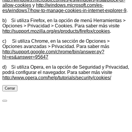
allow-cookies
y
http://windows.microsoft.com/es-
es/windows7/how-to-manage-cookies-in-internet-explorer-9
.
b) Si utiliza Firefox, en la opción de menú Herramientas >
Opciones > Privacidad > Cookies. Para saber más visite
http://support.mozilla.org/es/products/firefox/cookies
.
c) Si utiliza Chrome, en la sección de Opciones >
Opciones avanzadas > Privacidad. Para saber más
http://support.google.com/chrome/bin/answer.py?
hl=es&answer=95647
d) Si utiliza Opera, en la opción de Seguridad y Privacidad,
podrá configurar el navegador. Para saber más visite
http://www.opera.com/help/tutorials/security/cookies/
Cerrar
Preferencias de cookies
Cookies necesarias
Imprescindibles para las funciones básicas del sitio y no se
pueden desactivar.