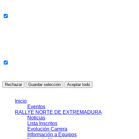
campañas.
Todavía no se han detectado cookies en esta categoría.
Cookies sin clasificar
Cookies pendientes de revisión o clasificación automática.
Todavía no se han detectado cookies en esta categoría.
Rechazar
Guardar selección
Aceptar todo
© 2021 J.J.S.L.
Inicio
Eventos
RALLYE NORTE DE EXTREMADURA
Noticias
Lista Inscritos
Evolución Carrera
Información a Equipos