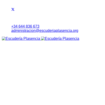
+34 644 836 673
administracion@escuderiaplasencia.org
Inicio
Eventos
RALLYE NORTE DE EXTREMADURA
Noticias
Lista Inscritos
Evolución Carrera
Información a Equipos
Itinerario Horario
Mapa (Earth)
RoadBook
Cartel
Seguridad
Tablón Avisos
Tiempos Online