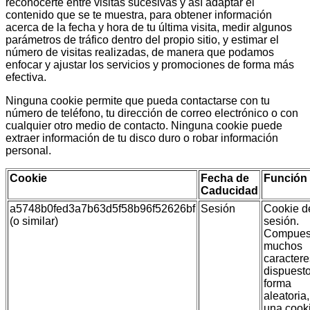
reconocerte entre visitas sucesivas y así adaptar el
contenido que se te muestra, para obtener información
acerca de la fecha y hora de tu última visita, medir algunos
parámetros de tráfico dentro del propio sitio, y estimar el
número de visitas realizadas, de manera que podamos
enfocar y ajustar los servicios y promociones de forma más
efectiva.
Ninguna cookie permite que pueda contactarse con tu
número de teléfono, tu dirección de correo electrónico o con
cualquier otro medio de contacto. Ninguna cookie puede
extraer información de tu disco duro o robar información
personal.
Cookie
Fecha de
Función
Caducidad
a5748b0fed3a7b63d5f58b96f52626bf
Sesión
Cookie d
(o similar)
sesión.
Compues
muchos
caractere
dispuest
forma
aleatoria,
una cook