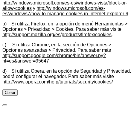
http://windows.microsoft.com/es-es/windows-vista/block-or-
allow-cookies
y
http://windows.microsoft.com/es-
es/windows7/how-to-manage-cookies-in-internet-explorer-9
.
b) Si utiliza Firefox, en la opción de menú Herramientas >
Opciones > Privacidad > Cookies. Para saber más visite
http://support.mozilla.org/es/products/firefox/cookies
.
c) Si utiliza Chrome, en la sección de Opciones >
Opciones avanzadas > Privacidad. Para saber más
http://support.google.com/chrome/bin/answer.py?
hl=es&answer=95647
d) Si utiliza Opera, en la opción de Seguridad y Privacidad,
podrá configurar el navegador. Para saber más visite
http://www.opera.com/help/tutorials/security/cookies/
Cerrar
Preferencias de cookies
Cookies necesarias
Imprescindibles para las funciones básicas del sitio y no se
pueden desactivar.