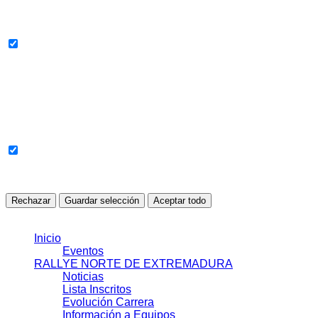
Personalizan la publicidad y miden la eficacia de las
campañas.
Todavía no se han detectado cookies en esta categoría.
Cookies sin clasificar
Cookies pendientes de revisión o clasificación automática.
Todavía no se han detectado cookies en esta categoría.
Rechazar
Guardar selección
Aceptar todo
© 2021 J.J.S.L.
Inicio
Eventos
RALLYE NORTE DE EXTREMADURA
Noticias
Lista Inscritos
Evolución Carrera
Información a Equipos