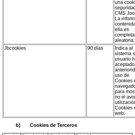
una cook
segurida
CMS Joo
La infor
contenid
ella es
complet
aleatoria.
Jbcookies
90 días
Indica al
sistema s
usuario 
aceptado
anteriori
uso de
Cookies 
navegad
para most
no el avi
utilizaci
Cookies 
web.
b) Cookies de Terceros