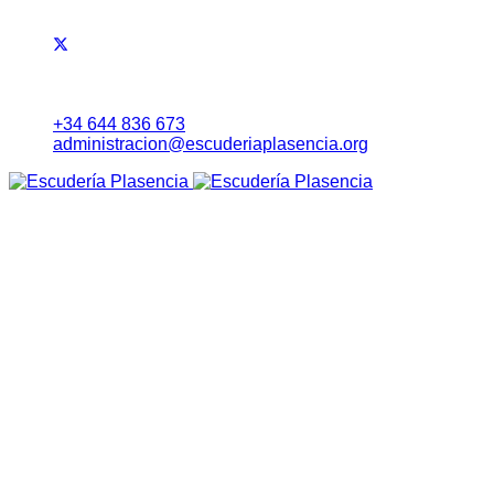
+34 644 836 673
administracion@escuderiaplasencia.org
Inicio
Eventos
RALLYE NORTE DE EXTREMADURA
Noticias
Lista Inscritos
Evolución Carrera
Información a Equipos
Itinerario Horario
Mapa (Earth)
RoadBook
Cartel
Seguridad
Tablón Avisos
Tiempos Online