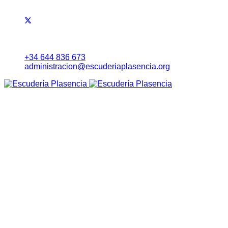
+34 644 836 673
administracion@escuderiaplasencia.org
Inicio
Eventos
RALLYE NORTE DE EXTREMADURA
Noticias
Lista Inscritos
Evolución Carrera
Información a Equipos
Itinerario Horario
Mapa (Earth)
RoadBook
Cartel
Seguridad
Tablón Avisos
Tiempos Online