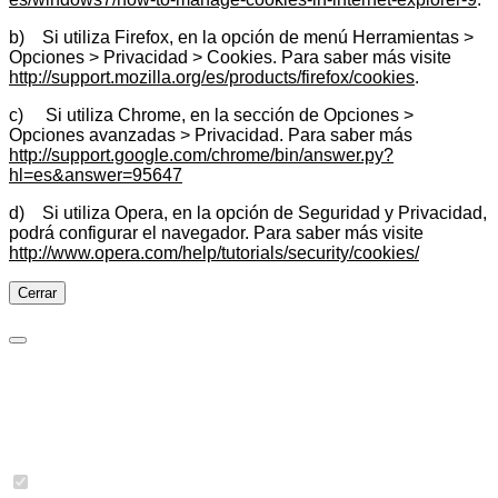
b) Si utiliza Firefox, en la opción de menú Herramientas >
Opciones > Privacidad > Cookies. Para saber más visite
http://support.mozilla.org/es/products/firefox/cookies
.
c) Si utiliza Chrome, en la sección de Opciones >
Opciones avanzadas > Privacidad. Para saber más
http://support.google.com/chrome/bin/answer.py?
hl=es&answer=95647
d) Si utiliza Opera, en la opción de Seguridad y Privacidad,
podrá configurar el navegador. Para saber más visite
http://www.opera.com/help/tutorials/security/cookies/
Cerrar
Preferencias de cookies
Cookies necesarias
Imprescindibles para las funciones básicas del sitio y no se
pueden desactivar.