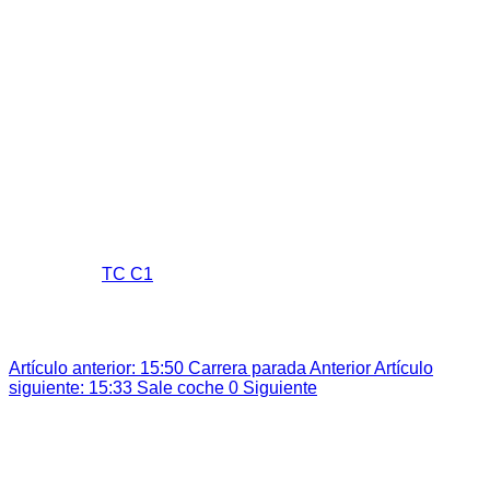
Tiempos 37 RNE 2023
Tiempos 38 RNE 2024
Junta Directiva
Pilotos y Copilotos
Asfalto
Tierra
Slalom
Fotos
Revistas
Contactar
15:45 Sale el primer participante
Super User
TC C1
Última actualización: 10 May 2025
Visitas: 481
15:45 Sale el primer participante
Artículo anterior: 15:50 Carrera parada
Anterior
Artículo
siguiente: 15:33 Sale coche 0
Siguiente
Esta web utiliza cookies propias para analizar y mejorar tu
experiencia de navegación. Al continuar navegando,
entendemos que acepta su uso.