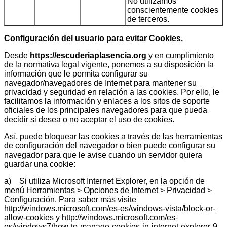
No utilizamos
conscientemente cookies
de terceros.
Configuración del usuario para evitar Cookies.
Desde
https://escuderiaplasencia.org
y en cumplimiento
de la normativa legal vigente, ponemos a su disposición la
información que le permita configurar su
navegador/navegadores de Internet para mantener su
privacidad y seguridad en relación a las cookies. Por ello, le
facilitamos la información y enlaces a los sitos de soporte
oficiales de los principales navegadores para que pueda
decidir si desea o no aceptar el uso de cookies.
Así, puede bloquear las cookies a través de las herramientas
de configuración del navegador o bien puede configurar su
navegador para que le avise cuando un servidor quiera
guardar una cookie:
a) Si utiliza Microsoft Internet Explorer, en la opción de
menú Herramientas > Opciones de Internet > Privacidad >
Configuración. Para saber más visite
http://windows.microsoft.com/es-es/windows-vista/block-or-
allow-cookies
y
http://windows.microsoft.com/es-
es/windows7/how-to-manage-cookies-in-internet-explorer-9
.