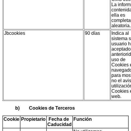
La infor
contenid
ella es
complet
aleatoria.
Jbcookies
90 días
Indica al
sistema s
usuario 
aceptado
anteriori
uso de
Cookies 
navegad
para most
no el avi
utilizaci
Cookies 
web.
b) Cookies de Terceros
Cookie
Propietario
Fecha de
Función
Caducidad