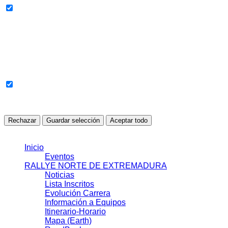
Todavía no se han detectado cookies en esta categoría.
Cookies sin clasificar
Cookies pendientes de revisión o clasificación automática.
Todavía no se han detectado cookies en esta categoría.
Rechazar
Guardar selección
Aceptar todo
© 2021 J.J.S.L.
Inicio
Eventos
RALLYE NORTE DE EXTREMADURA
Noticias
Lista Inscritos
Evolución Carrera
Información a Equipos
Itinerario-Horario
Mapa (Earth)