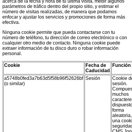
acerca de la fecha y hora de tu última visita, medir algunos
parámetros de tráfico dentro del propio sitio, y estimar el
número de visitas realizadas, de manera que podamos
enfocar y ajustar los servicios y promociones de forma más
efectiva.
Ninguna cookie permite que pueda contactarse con tu
número de teléfono, tu dirección de correo electrónico o con
cualquier otro medio de contacto. Ninguna cookie puede
extraer información de tu disco duro o robar información
personal.
Cookie
Fecha de
Función
Caducidad
a5748b0fed3a7b63d5f58b96f52626bf
Sesión
Cookie d
(o similar)
sesión.
Compues
muchos
caractere
dispuest
forma
aleatoria,
una cook
segurida
CMS Joo