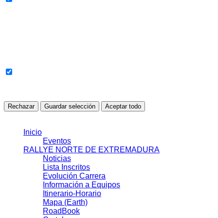
Todavía no se han detectado cookies en esta categoría.
Cookies sin clasificar
Cookies pendientes de revisión o clasificación automática.
Todavía no se han detectado cookies en esta categoría.
Rechazar
Guardar selección
Aceptar todo
© 2021 J.J.S.L.
Inicio
Eventos
RALLYE NORTE DE EXTREMADURA
Noticias
Lista Inscritos
Evolución Carrera
Información a Equipos
Itinerario-Horario
Mapa (Earth)
RoadBook