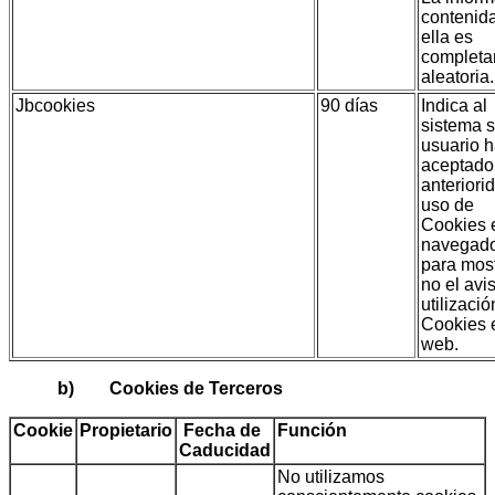
contenid
ella es
complet
aleatoria.
Jbcookies
90 días
Indica al
sistema s
usuario 
aceptado
anteriori
uso de
Cookies 
navegad
para most
no el avi
utilizaci
Cookies 
web.
b) Cookies de Terceros
Cookie
Propietario
Fecha de
Función
Caducidad
No utilizamos