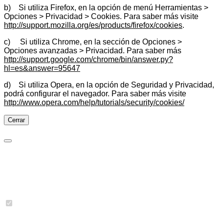
b) Si utiliza Firefox, en la opción de menú Herramientas >
Opciones > Privacidad > Cookies. Para saber más visite
http://support.mozilla.org/es/products/firefox/cookies
.
c) Si utiliza Chrome, en la sección de Opciones >
Opciones avanzadas > Privacidad. Para saber más
http://support.google.com/chrome/bin/answer.py?
hl=es&answer=95647
d) Si utiliza Opera, en la opción de Seguridad y Privacidad,
podrá configurar el navegador. Para saber más visite
http://www.opera.com/help/tutorials/security/cookies/
Cerrar
Preferencias de cookies
Cookies necesarias
Imprescindibles para las funciones básicas del sitio y no se
pueden desactivar.