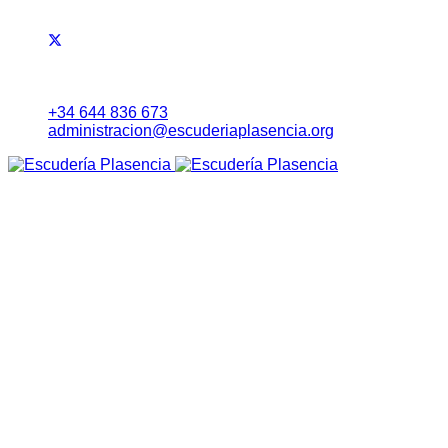
+34 644 836 673
administracion@escuderiaplasencia.org
Inicio
Eventos
RALLYE NORTE DE EXTREMADURA
Noticias
Lista Inscritos
Evolución Carrera
Información a Equipos
Itinerario Horario
Mapa (Earth)
RoadBook
Cartel
Seguridad
Tablón Avisos
Tiempos Online