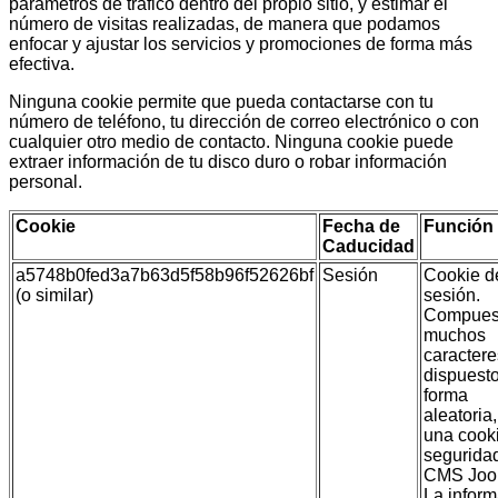
parámetros de tráfico dentro del propio sitio, y estimar el
número de visitas realizadas, de manera que podamos
enfocar y ajustar los servicios y promociones de forma más
efectiva.
Ninguna cookie permite que pueda contactarse con tu
número de teléfono, tu dirección de correo electrónico o con
cualquier otro medio de contacto. Ninguna cookie puede
extraer información de tu disco duro o robar información
personal.
Cookie
Fecha de
Función
Caducidad
a5748b0fed3a7b63d5f58b96f52626bf
Sesión
Cookie d
(o similar)
sesión.
Compues
muchos
caractere
dispuest
forma
aleatoria,
una cook
segurida
CMS Joo
La infor